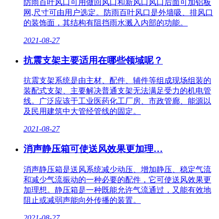
防雨百叶风口可用做回风口和新风口风口后面可加铝板
网,尺寸可由用户选定。防雨百叶风口是外墙吸、排风口
的装饰面，其结构有阻挡雨水溅入内部的功能。
2021-08-27
抗震支架主要适用在哪些领域呢？
抗震支架系统是由主材、配件、辅件等组成现场组装的
装配式支架、主要解决普通支架无法满足受力的机电管
线。广泛应该于工业医药化工厂房、市政管廊、能源以
及民用建筑中大管经管线的固定。
2021-08-27
消声静压箱可使送风效果更加理…
消声静压箱是送风系统减少动压、增加静压、稳定气流
和减少气流振动的一种必要的配件，它可使送风效果更
加理想。静压箱是一种既能允许气流通过，又能有效地
阻止或减弱声能向外传播的装置。
2021-08-27