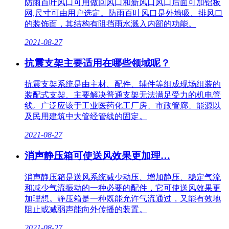
防雨百叶风口可用做回风口和新风口风口后面可加铝板
网,尺寸可由用户选定。防雨百叶风口是外墙吸、排风口
的装饰面，其结构有阻挡雨水溅入内部的功能。
2021-08-27
抗震支架主要适用在哪些领域呢？
抗震支架系统是由主材、配件、辅件等组成现场组装的
装配式支架、主要解决普通支架无法满足受力的机电管
线。广泛应该于工业医药化工厂房、市政管廊、能源以
及民用建筑中大管经管线的固定。
2021-08-27
消声静压箱可使送风效果更加理…
消声静压箱是送风系统减少动压、增加静压、稳定气流
和减少气流振动的一种必要的配件，它可使送风效果更
加理想。静压箱是一种既能允许气流通过，又能有效地
阻止或减弱声能向外传播的装置。
2021-08-27