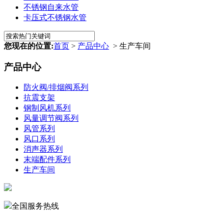
不锈钢自来水管
卡压式不锈钢水管
您现在的位置:
首页
>
产品中心
> 生产车间
产品中心
防火阀/排烟阀系列
抗震支架
钢制风机系列
风量调节阀系列
风管系列
风口系列
消声器系列
末端配件系列
生产车间
全国服务热线